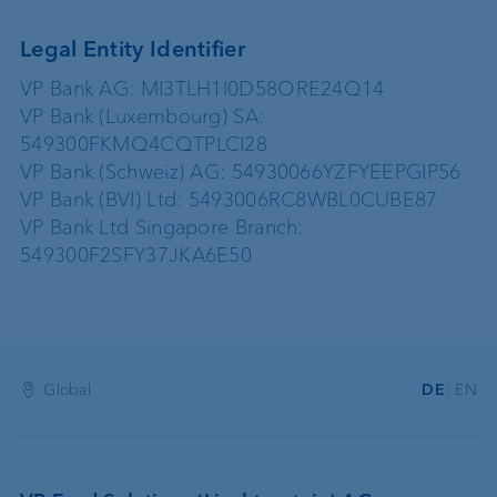
Legal Entity Identifier
VP Bank AG: MI3TLH1I0D58ORE24Q14
VP Bank (Luxembourg) SA:
549300FKMQ4CQTPLCI28
VP Bank (Schweiz) AG: 54930066YZFYEEPGIP56
VP Bank (BVI) Ltd: 5493006RC8WBL0CUBE87
VP Bank Ltd Singapore Branch:
549300F2SFY37JKA6E50
Global
DE
EN