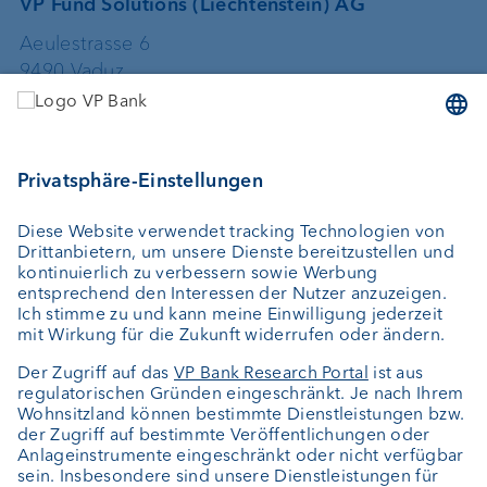
VP Fund Solutions (Liechtenstein) AG
Aeulestrasse 6
9490 Vaduz
Liechtenstein
+423 235 67 67
vpfundsolutions@vpbank.com
VP Fund Solutions (Luxembourg) SA
2, rue Edward Steichen
2540 Luxembourg
Luxemburg
+352 404 770 297
FundClients-LUX@vpbank.com
Service