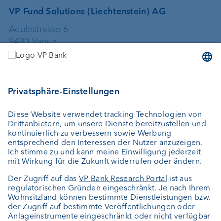
VP Fund Solutions (Liechtenstein) AG
Aeulestrasse 6
9490 Vaduz
Liechtenstein
+423 235 67 67
vpfundsolutions@vpbank.com
VP Fund Solutions (Luxembourg) SA
2, rue Edward Steichen
2540 Luxembourg
Luxemburg
+352 404 770 297
FundClients-LUX@vpbank.com
Service