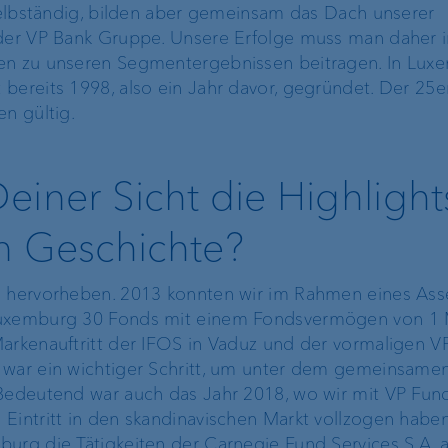
 selbständig, bilden aber gemeinsam das Dach unserer
 der VP Bank Gruppe. Unsere Erfolge muss man daher 
ten zu unseren Segmentergebnissen beitragen. In Lux
bereits 1998, also ein Jahr davor, gegründet. Der 25er
en gültig.
einer Sicht die Highlight
n Geschichte?
n hervorheben. 2013 konnten wir im Rahmen eines Ass
 Luxemburg 30 Fonds mit einem Fondsvermögen von 1
Markenauftritt der IFOS in Vaduz und der vormaligen V
 war ein wichtiger Schritt, um unter dem gemeinsame
 Bedeutend war auch das Jahr 2018, wo wir mit VP Fun
Eintritt in den skandinavischen Markt vollzogen habe
urg die Tätigkeiten der Carnegie Fund Services S.A. a