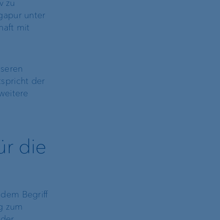
v zu
gapur unter
haft mit
nseren
spricht der
weitere
ür die
 dem Begriff
ag zum
nder