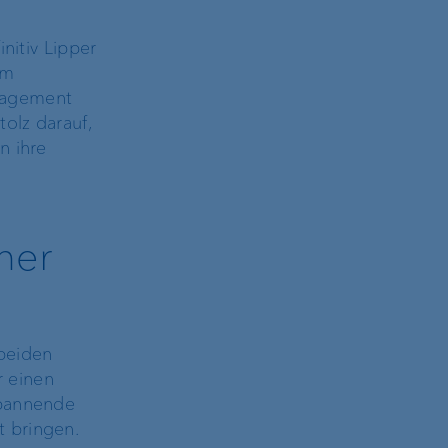
nitiv Lipper
em
anagement
olz darauf,
n ihre
her
 beiden
 einen
spannende
 bringen.