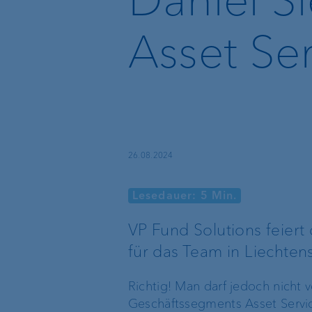
Fondsdokumentationen
Asset Ser
Vergütungspolitik
Beschwerdemanagement
26.08.2024
Best
Execution
Lesedauer: 5 Min.
Policy
VP Fund Solutions feiert 
für das Team in Liechtens
Mitwirkung
und
Richtig! Man darf jedoch nicht v
Stimmrechtsausübung
Geschäftssegments Asset Servic