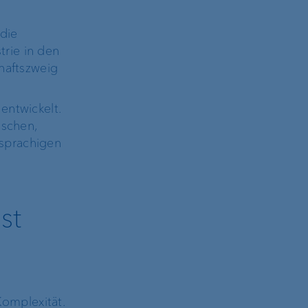
 die
rie in den
chaftszweig
entwickelt.
ischen,
hsprachigen
st
omplexität.