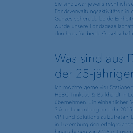
Sie sind zwar jeweils rechtlich
Fondsverwaltungsaktivitäten in
Umgang mit
Ganzes sehen, da beide Einhei
Interessenskonflikten
wurde unsere Fondsgesellschaft 
durchaus für beide Gesellschaft
Informationen
für
Was sind aus D
Schweizer
Kunden
der 25-jährige
Nachhaltigkeitsbezogene
Ich möchte gerne vier Statione
Offenlegungen
HSBC Trinkaus & Burkhardt in
übernehmen. Ein einheitlicher 
S.A. in Luxemburg im Jahr 2015
VP Fund Solutions aufzutreten.
Standort
Newsletter
in Luxemburg den erfolgreichen 
Liechtenstein
hinaus haben wir 2018 in Luxemb