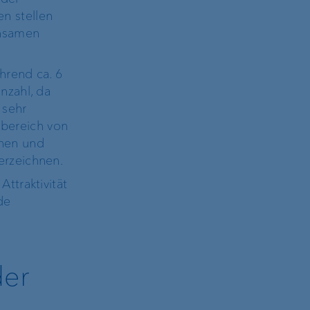
n stellen
insamen
hrend ca. 6
nzahl, da
 sehr
lbereich von
nnen und
erzeichnen.
ttraktivität
de
der