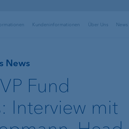
ormationen
Kundeninformationen
Über Uns
News
ns News
 VP Fund
: Interview mit
iepmann, Head