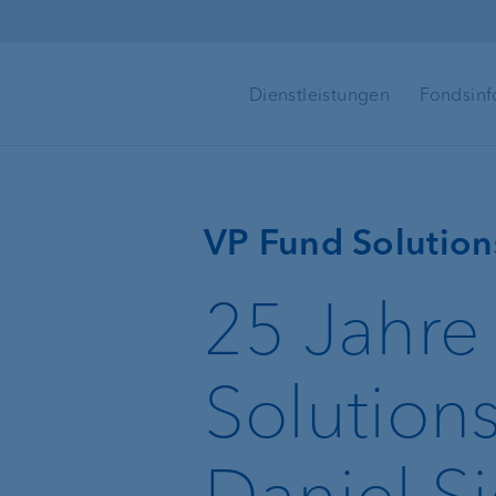
Direkt zum Inhalt
Dienstleistungen
Fondsinf
Fondsgründungen
VP Fund Solutio
Vorteile der
25 Jahre
VP Fund
Solutions
Solutions
Fondsdetails
Daniel S