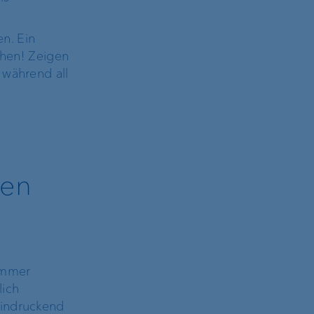
n. Ein
chen! Zeigen
 während all
ten
immer
lich
eindruckend