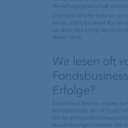
Karriere
Verwaltungsgesellschaft über
Standort
Erst letzte Woche habe ich an
Luxemburg
treuer und zufriedener Kunde se
Auszeichnungen
sie doch den Erfolg des laufend
dieser Jahre.
Geschäftsleitung
der VP Fund
Solutions
Wir lesen oft 
Fondsbusiness.
Erfolge?
Ein schöner Beweis unseres hohe
Fondsprodukte der VP Fund Solu
wieder erfolgreich behaupten kö
Auszeichnungen erhalten, die d