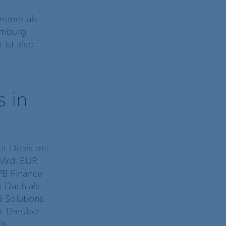
immer als
emburg
 ist also
s in
et Deals mit
 Mrd. EUR
PB Finance
n Dach als
d Solutions
n. Darüber
ls