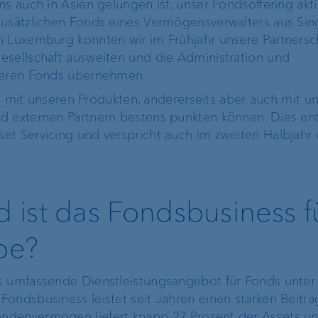
s auch in Asien gelungen ist, unser Fondsoffering akti
zusätzlichen Fonds eines Vermögensverwalters aus Sin
n Luxemburg konnten wir im Frühjahr unsere Partnersc
esellschaft ausweiten und die Administration und
iteren Fonds übernehmen.
its mit unseren Produkten, andererseits aber auch mit u
d externen Partnern bestens punkten können. Dies ent
et Servicing und verspricht auch im zweiten Halbjahr 
ist das Fondsbusiness f
pe?
s umfassende Dienstleistungsangebot für Fonds unter
Fondsbusiness leistet seit Jahren einen starken Beitr
ndenvermögen liefert knapp 27 Prozent der Assets u