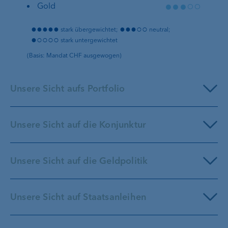
●●●○○
Gold
●●●●●
●●●○○
stark übergewichtet;
neutral;
●○○○○
stark untergewichtet
(Basis: Mandat CHF ausgewogen)
Unsere Sicht aufs Portfolio
Zentralbanken
dürften nur noch
Unsere Sicht auf die Konjunktur
vereinzelt die Zinsen anheben
Konjunkturrisiken
haben etwas
abgenommen
Unsere Sicht auf die Geldpolitik
Marktbreite
ist gestiegen
Weniger Dynamik im US-
Arbeitsmarkt
Unsere Sicht auf Staatsanleihen
EZB-Zinspolitik bleibt spannend
Hohe Bewertungen bei
US-
Erste Risse am US-Arbeitsmarkt sind nun erkennbar.
Technologietiteln