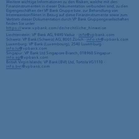
Der geldpolitische Einfluss auf den
Weitere wichtige Informationen zu den Risiken, welche mit den
erhöhen Attraktivität von zinslosen
Deutliche Korrekturen in
Finanzinstrumenten in dieser Dokumentation verbunden sind, zu den
gegenüber Unternehmensanleihen
Dollar
wird in den kommenden
Eigengeschäften der VP Bank Gruppe bzw. zur Behandlung von
Anlagen
Der
US-Arbeitsmarkt
zeigt erste
Gewinnerwartungen
zu beobachten
bevorzugen
Interessenkonflikten in Bezug auf diese Finanzinstrumente sowie zum
Monaten schwinden
Vertrieb dieser Dokumentation durch VP Bank Gruppengesellschaften
Lockerung der Covid-Massnahmen in
Abschwächungstendenzen
finden Sie unter
China
beflügelt Schmucknachfrage
https://www.vpbank.com/de/rechtliche_hinweise
Handelsstreit zwischen USA und China
Liechtenstein: VP Bank AG, 9490 Vaduz ·
info@vpbank.com
verschärft sich weiter
Trotz deutlicher Unterbewertung wird
Schweiz: VP Bank (Schweiz) AG, 8001 Zürich ·
info.ch@vpbank.com
Historischer
Rückgang der
Luxemburg: VP Bank (Luxembourg), 2540 Luxemburg ·
das britische
Pfund
noch längere Zeit
info.lu@vpbank.com
Notenbanken
weiterhin restriktiv
Gewinnerwartungen
angeschlagen bleiben
Singapur: VP Bank Ltd Singapore Branch, 018960 Singapur ·
info.sg@vpbank.com
Inflationsrisiken begrenzen
British Virgin Islands: VP Bank (BVI) Ltd, Tortola VG1110 ·
Schwache Zuflüsse
in börsennotierte
info.bvi@vpbank.com
Aufwertungen von
Fonds
Schwellenländerwährungen
Wirtschaftliches Soft Landing
würde
risikoreichere Anlagen begünstigen